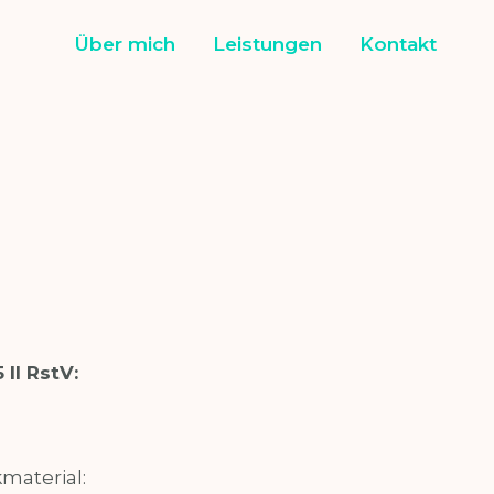
Über mich
Leistungen
Kontakt
 II RstV:
material: